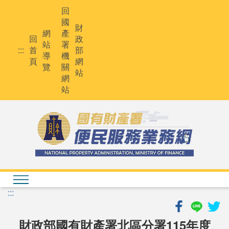
跳
回
到
國
主
財
網
產
要
回
政
站
署
內
:::
首
部
導
機
容
頁
網
覽
關
站
網
站
:::
財政部國有財產署北區分署115年度