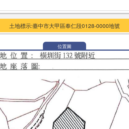
土地標示:臺中市大甲區奉仁段0128-0000地號
位置圖