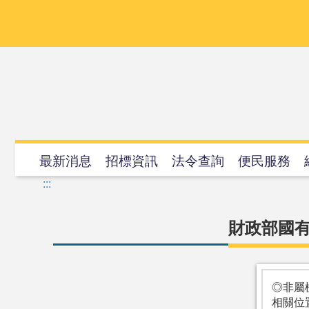
跳
到
主
要
內
容
最新消息
招標資訊
法令查詢
便民服務
:::
財政部國有
◎非屬
相關位