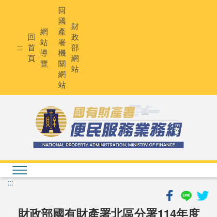
跳
回
到
國
主
財
網
產
要
回
政
站
署
內
:::
首
部
導
機
容
頁
網
覽
關
站
網
站
:::
財政部國有財產署北區分署114年度