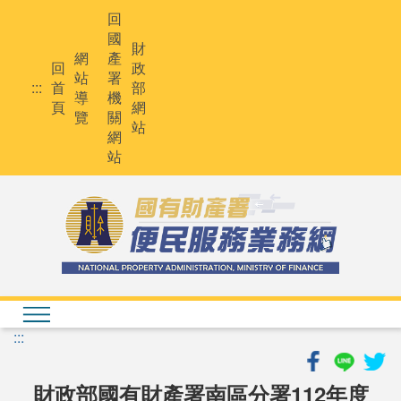
跳
回
到
國
主
財
網
產
要
回
政
站
署
內
:::
首
部
導
機
容
頁
網
覽
關
站
網
站
:::
財政部國有財產署南區分署112年度