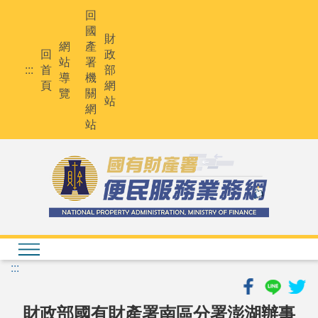
跳
回
到
國
主
財
網
產
要
回
政
站
署
內
:::
首
部
導
機
容
頁
網
覽
關
站
網
站
:::
財政部國有財產署南區分署澎湖辦事