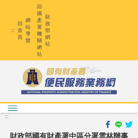
跳
回
到
國
主
財
網
產
要
回
政
站
署
內
:::
首
部
導
機
容
頁
網
覽
關
站
網
站
:::
財政部國有財產署中區分署雲林辦事