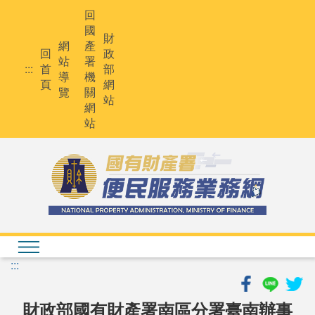
跳
回
到
國
主
財
網
產
要
回
政
站
署
內
:::
首
部
導
機
容
頁
網
覽
關
站
網
站
:::
財政部國有財產署南區分署臺南辦事