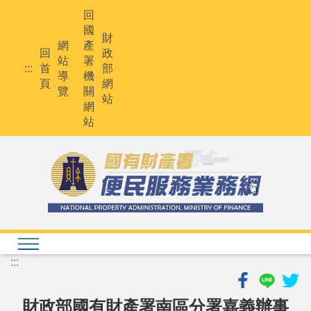
跳
回
到
國
主
財
網
產
要
回
政
站
署
內
:::
首
部
導
機
容
頁
網
覽
關
站
網
站
:::
財政部國有財產署南區分署嘉義辦事