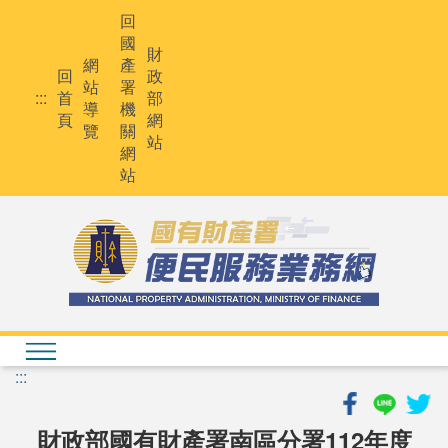
跳
回
到
國
主
財
網
產
要
回
政
站
署
內
:::
首
部
導
機
容
頁
網
覽
關
站
網
站
:::
財政部國有財產署南區分署112年度