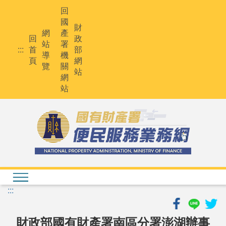
跳
回
到
國
主
財
網
產
要
回
政
站
署
內
:::
首
部
導
機
容
頁
網
覽
關
站
網
站
:::
財政部國有財產署南區分署澎湖辦事