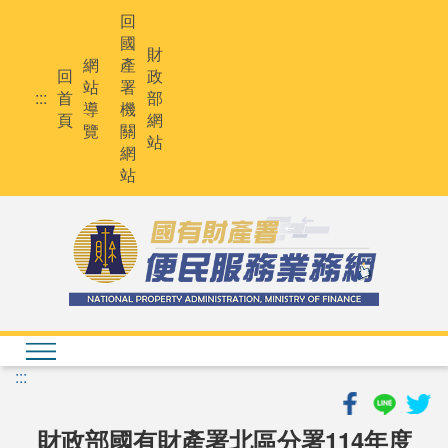
跳
回
到
國
主
財
網
產
要
回
政
站
署
內
:::
首
部
導
機
容
頁
網
覽
關
站
網
站
:::
財政部國有財產署北區分署114年度