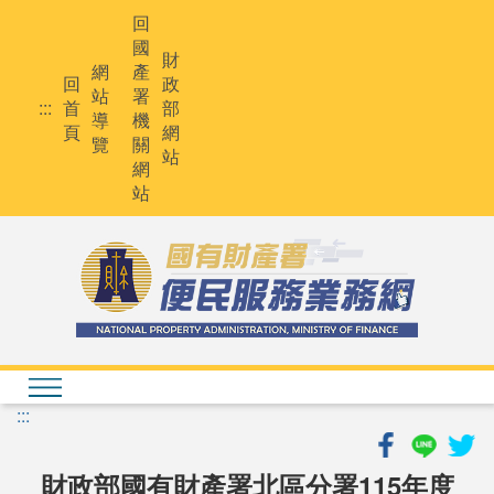
跳
回
到
國
主
財
網
產
要
回
政
站
署
內
:::
首
部
導
機
容
頁
網
覽
關
站
網
站
:::
財政部國有財產署北區分署115年度