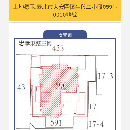
土地標示:臺北市大安區懷生段二小段0591-
0000地號
位置圖