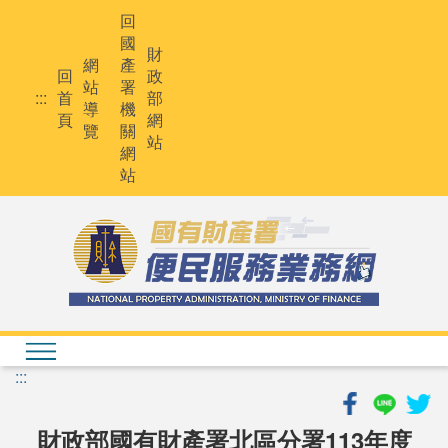
跳
回
到
國
主
財
網
產
要
回
政
站
署
內
:::
首
部
導
機
容
頁
網
覽
關
站
網
站
:::
財政部國有財產署北區分署113年度