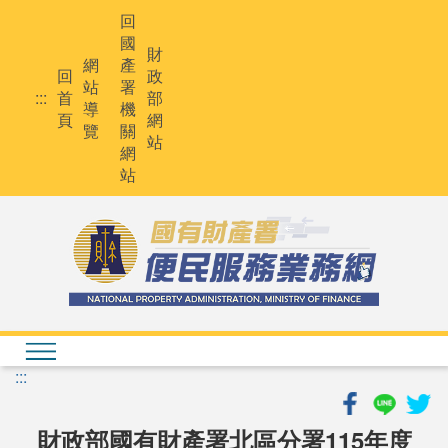
跳
回
到
國
主
財
網
產
要
回
政
站
署
內
:::
首
部
導
機
容
頁
網
覽
關
站
網
站
:::
財政部國有財產署北區分署115年度