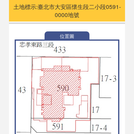
土地標示:臺北市大安區懷生段二小段0591-
0000地號
位置圖