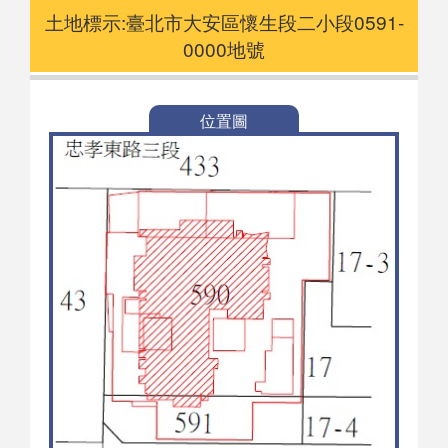
土地標示:臺北市大安區懷生段二小段0591-
0000地號
位置圖