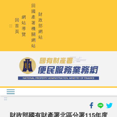
跳
回
到
國
主
財
網
產
要
回
政
站
署
內
:::
首
部
導
機
容
頁
網
覽
關
站
網
站
:::
財政部國有財產署北區分署115年度