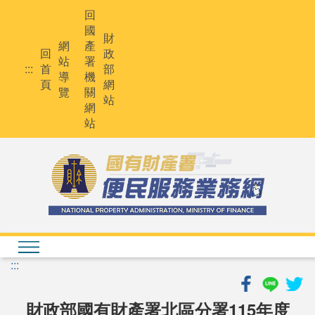
跳
回
到
國
主
財
網
產
要
回
政
站
署
內
:::
首
部
導
機
容
頁
網
覽
關
站
網
站
:::
財政部國有財產署北區分署115年度