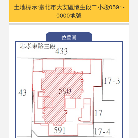
土地標示:臺北市大安區懷生段二小段0591-
0000地號
位置圖