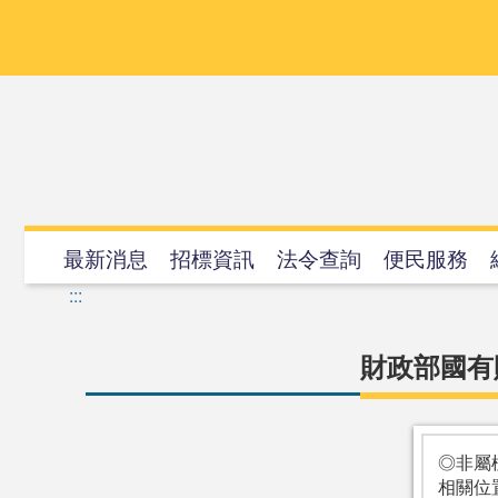
跳
到
主
要
內
容
最新消息
招標資訊
法令查詢
便民服務
:::
財政部國有
◎非屬
相關位