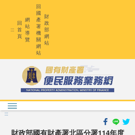
跳
回
到
國
主
財
網
產
要
回
政
站
署
內
:::
首
部
導
機
容
頁
網
覽
關
站
網
站
:::
財政部國有財產署北區分署114年度