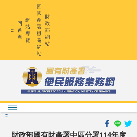
跳
回
到
國
主
財
網
產
要
回
政
站
署
內
:::
首
部
導
機
容
頁
網
覽
關
站
網
站
:::
財政部國有財產署中區分署114年度