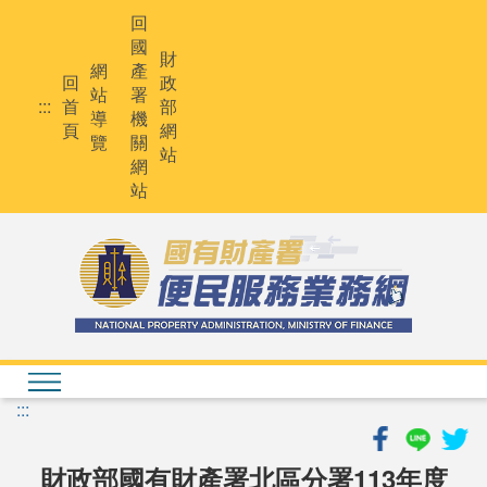
跳
回
到
國
主
財
網
產
要
回
政
站
署
內
:::
首
部
導
機
容
頁
網
覽
關
站
網
站
:::
財政部國有財產署北區分署113年度