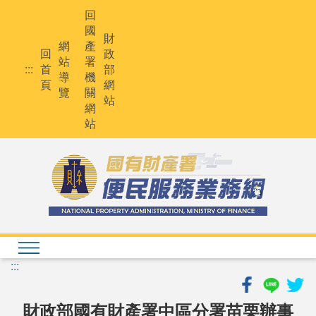
跳
回
到
國
主
財
網
產
要
回
政
站
署
內
:::
首
部
導
機
容
頁
網
覽
關
站
網
站
:::
財政部國有財產署中區分署苗栗辦事