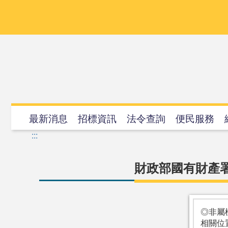
跳
到
主
要
內
容
最新消息
招標資訊
法令查詢
便民服務
:::
財政部國有財產署
◎非屬
相關位