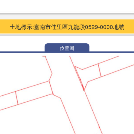
土地標示:臺南市佳里區九龍段0529-0000地號
位置圖