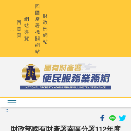
跳
回
到
國
主
財
網
產
要
回
政
站
署
內
:::
首
部
導
機
容
頁
網
覽
關
站
網
站
:::
財政部國有財產署南區分署112年度