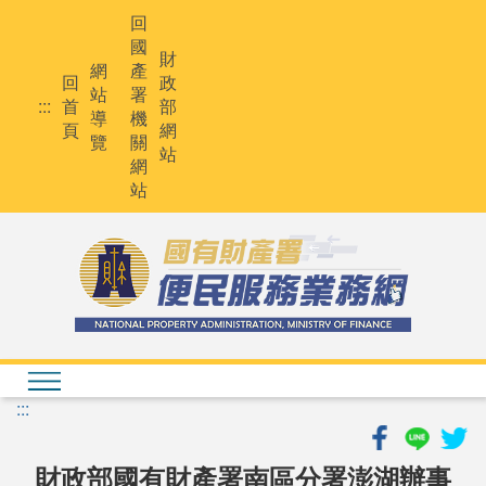
跳
回
到
國
主
財
網
產
要
回
政
站
署
內
:::
首
部
導
機
容
頁
網
覽
關
站
網
站
:::
財政部國有財產署南區分署澎湖辦事