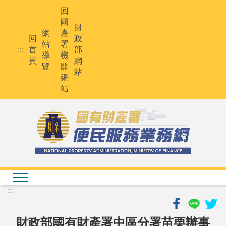
跳
回
到
國
主
財
網
產
要
回
政
站
署
內
:::
首
部
導
機
容
頁
網
覽
關
站
網
站
:::
財政部國有財產署中區分署苗栗辦事