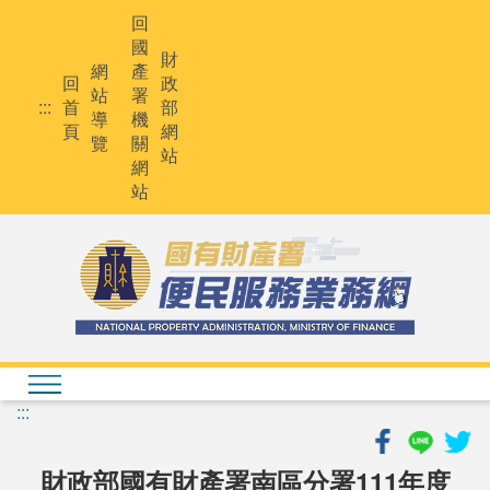
跳
回
到
國
主
財
網
產
要
回
政
站
署
內
:::
首
部
導
機
容
頁
網
覽
關
站
網
站
:::
財政部國有財產署南區分署111年度