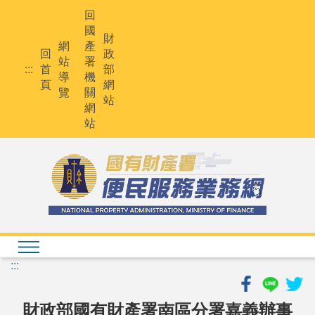
跳
回
到
國
主
財
網
產
要
回
政
站
署
內
:::
首
部
導
機
容
頁
網
覽
關
站
網
站
:::
財政部國有財產署南區分署嘉義辦事