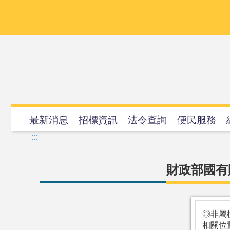
跳
到
主
要
內
容
最新消息
招標資訊
法令查詢
便民服務
:::
財政部國有
◎非屬
相關位