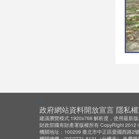
:::
政府網站資料開放宣言
隱私權
建議瀏覽模式 1920x768 解析度，使用最新版本 Ch
財政部國有財產署版權所有 CopyRight 201
機關地址：100209 臺北市中正區愛國西路2
機關總機：(02)2771-8121（
分機表
） 免費服