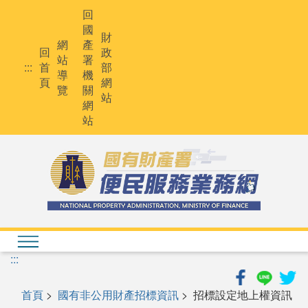
跳
回
到
國
主
財
網
產
要
回
政
站
署
內
:::
首
部
導
機
容
頁
網
覽
關
站
網
站
:::
首頁
>
國有非公用財產招標資訊
> 招標設定地上權資訊