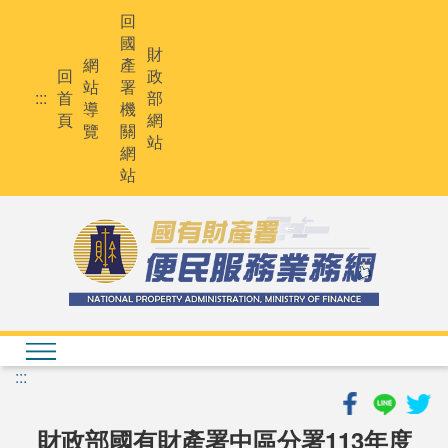
跳
回
到
國
主
財
網
產
要
回
政
站
署
內
:::
首
部
導
機
容
頁
網
覽
關
站
網
站
:::
財政部國有財產署中區分署113年度