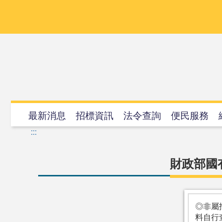
跳
到
主
要
內
容
最新消息
招標資訊
法令查詢
便民服務
:::
財政部國
◎非屬
料自行