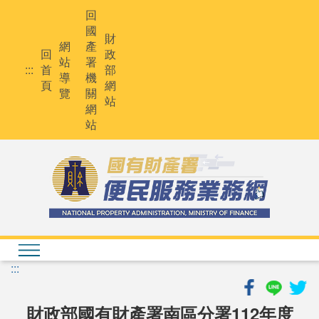
跳
回
到
國
主
財
網
產
要
回
政
站
署
內
:::
首
部
導
機
容
頁
網
覽
關
站
網
站
:::
財政部國有財產署南區分署112年度