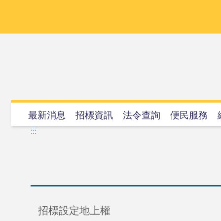
跳
到
主
要
內
容
最新消息
招標資訊
法令查詢
便民服務
:::
招標設定地上權