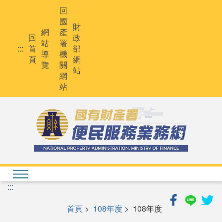
跳
回
到
國
主
財
網
產
要
回
政
站
署
內
:::
首
部
導
機
容
頁
網
覽
關
站
網
站
:::
首頁
>
108年度
> 108年度