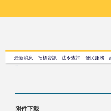
跳
到
主
要
內
容
最新消息
招標資訊
法令查詢
便民服務
:::
附件下載