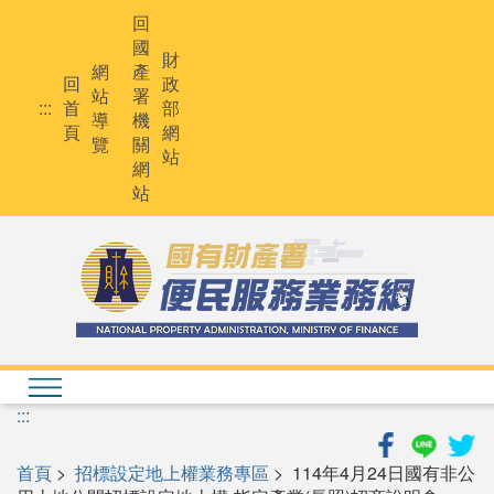
跳
回
到
國
主
財
網
產
要
回
政
站
署
內
:::
首
部
導
機
容
頁
網
覽
關
站
網
站
:::
首頁
>
招標設定地上權業務專區
> 114年4月24日國有非公