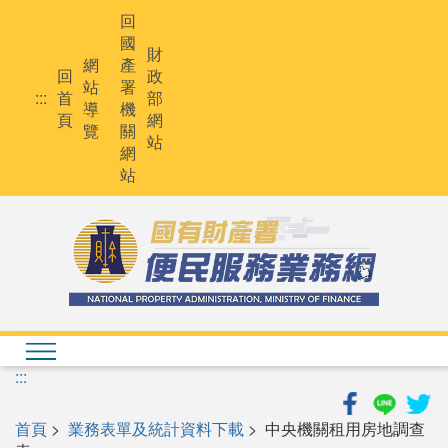
跳
回
到
國
主
財
網
產
要
回
政
站
署
內
:::
首
部
導
機
容
頁
網
覽
關
站
網
站
:::
首頁
>
業務表單及統計資料下載
> 中央機關租用房地調查