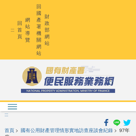
跳
回
到
國
主
財
網
產
要
回
政
站
署
內
:::
首
部
導
機
容
頁
網
覽
關
站
網
站
:::
首頁
>
國有公用財產管理情形實地訪查座談會紀錄
> 97年