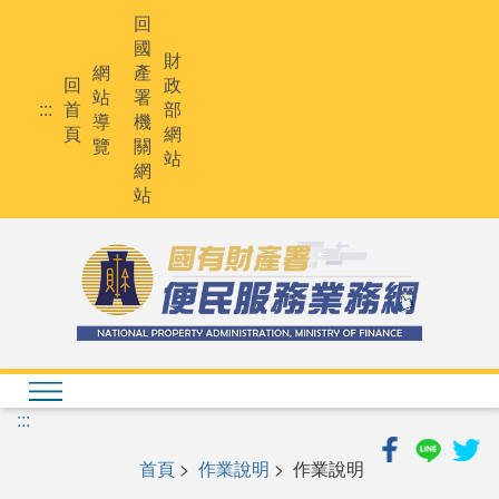
跳
回
到
國
主
財
網
產
要
回
政
站
署
內
:::
首
部
導
機
容
頁
網
覽
關
站
網
站
:::
首頁
>
作業說明
> 作業說明