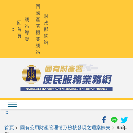
跳
回
到
國
主
財
網
產
要
回
政
站
署
內
:::
首
部
導
機
容
頁
網
覽
關
站
網
站
:::
首頁
>
國有公用財產管理情形檢核發現之通案缺失
> 95年