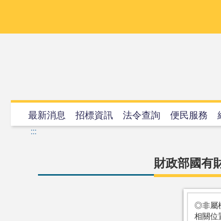
跳
到
主
要
內
容
最新消息
招標資訊
法令查詢
便民服務
:::
財政部國有財
◎非屬
相關位