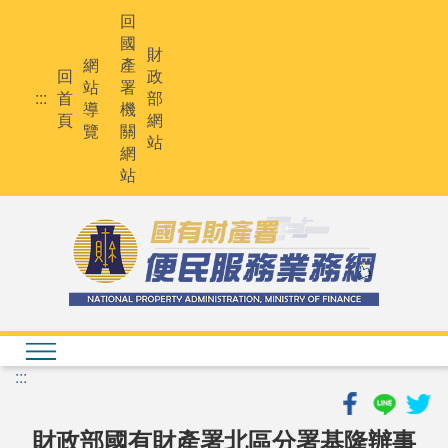
跳
回
到
國
主
財
網
產
要
回
政
站
署
內
:::
首
部
導
機
容
頁
網
覽
關
站
網
站
:::
財政部國有財產署北區分署基隆辦事