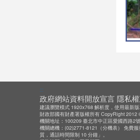
:::
政府網站資料開放宣言
隱私權
建議瀏覽模式 1920x768 解析度，使用最新版本 Ch
財政部國有財產署版權所有 CopyRight 201
機關地址：100209 臺北市中正區愛國西路2
機關總機：(02)2771-8121（
分機表
） 免費服
質，通話時間限制 10 分鐘」。