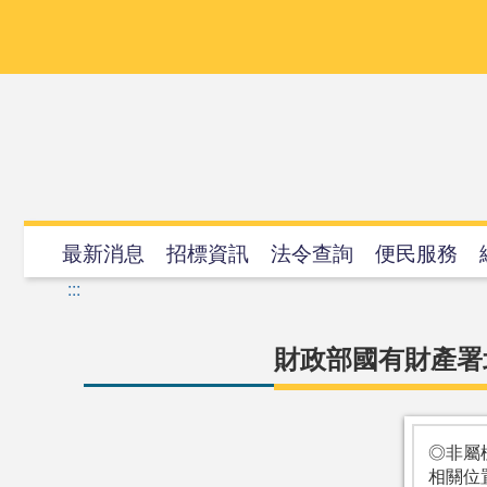
跳
到
主
要
內
容
最新消息
招標資訊
法令查詢
便民服務
:::
財政部國有財產署
◎非屬
相關位