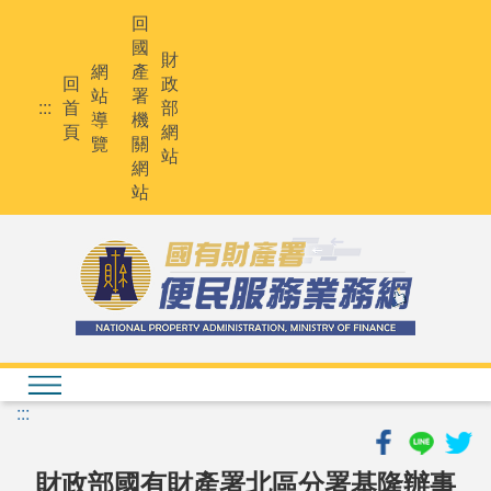
跳
回
到
國
主
財
網
產
要
回
政
站
署
內
:::
首
部
導
機
容
頁
網
覽
關
站
網
站
:::
財政部國有財產署北區分署基隆辦事