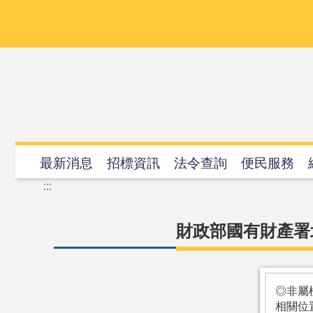
跳
到
主
要
內
容
最新消息
招標資訊
法令查詢
便民服務
:::
財政部國有財產署
◎非屬
相關位