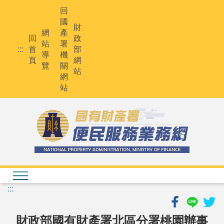
跳
回
到
國
主
財
網
產
要
回
政
站
署
內
:::
首
部
導
機
容
頁
網
覽
關
站
網
站
:::
財政部國有財產署北區分署桃園辦事