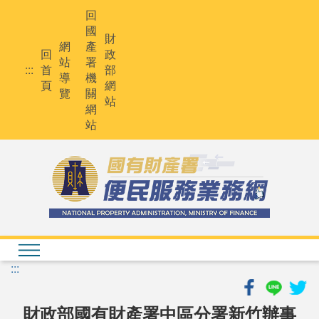
跳
回
到
國
主
財
網
產
要
回
政
站
署
內
:::
首
部
導
機
容
頁
網
覽
關
站
網
站
:::
財政部國有財產署中區分署新竹辦事