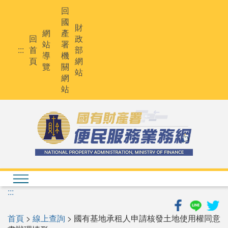
跳
回
到
國
主
財
網
產
要
回
政
站
署
內
:::
首
部
導
機
容
頁
網
覽
關
站
網
站
:::
首頁
>
線上查詢
> 國有基地承租人申請核發土地使用權同意