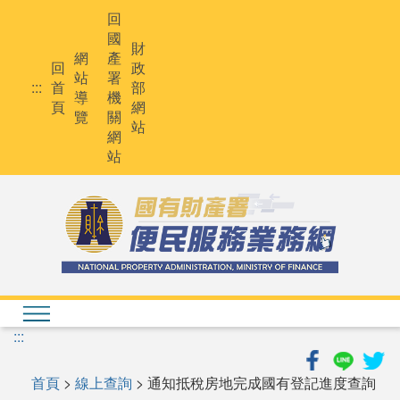
跳
回
到
國
主
財
網
產
要
回
政
站
署
內
:::
首
部
導
機
容
頁
網
覽
關
站
網
站
:::
首頁
>
線上查詢
> 通知抵稅房地完成國有登記進度查詢