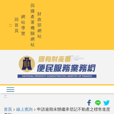
跳
回
到
國
主
財
網
產
要
回
政
站
署
內
:::
首
部
導
機
容
頁
網
覽
關
站
網
站
:::
首頁
>
線上查詢
> 申請逾期未辦繼承登記不動產之標售進度